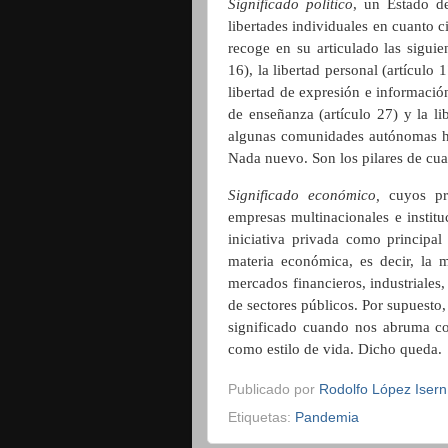
Significado político
, un Estado d
libertades individuales en cuanto 
recoge en su articulado las siguien
16), la libertad personal (artículo 1
libertad de expresión e información,
de enseñanza (artículo 27) y la li
algunas comunidades autónomas han 
Nada nuevo. Son los pilares de cua
Significado económico,
cuyos pri
empresas multinacionales e instituc
iniciativa privada como principal
materia económica, es decir, la 
mercados financieros, industriales,
de sectores públicos. Por supuesto,
significado cuando nos abruma con
como estilo de vida. Dicho queda.
Publicado por
Rodolfo López Isern
Etiquetas:
Pandemia