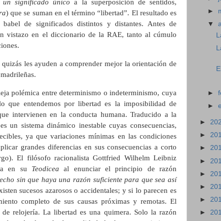
 un significado único
a la superposición de sentidos,
►
ra
) que se suman en el término “libertad”. El resultado es
babel de significados distintos y distantes. Antes de
▼
n vistazo en el diccionario de la RAE, tanto al cúmulo
L
ciones.
L
quizás les ayuden a comprender mejor la orientación de
E
 madrileñas.
vieja polémica entre determinismo o indeterminismo, cuya
►
lo que entendemos por libertad es la imposibilidad de
►
s que intervienen en la conducta humana. Traducido a la
►
20
 es un sistema dinámico inestable cuyas consecuencias,
►
20
ecibles, ya que variaciones mínimas en las condiciones
plicar grandes diferencias en sus consecuencias a corto
►
20
o). El filósofo racionalista Gottfried Wilhelm Leibniz
►
20
ema en su
Teodicea
al enunciar el principio de razón
►
20
echo sin que haya una razón suficiente para que sea así
►
20
existen sucesos azarosos o accidentales; y si lo parecen es
►
20
iento completo de sus causas próximas y remotas. El
e relojería. La libertad es una quimera. Solo la razón
►
20