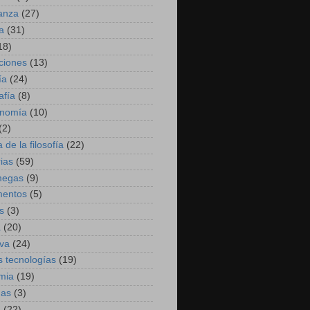
anza
(27)
a
(31)
18)
ciones
(13)
ía
(24)
afía
(8)
onomía
(10)
(2)
a de la filosofía
(22)
ias
(59)
megas
(9)
entos
(5)
s
(3)
a
(20)
iva
(24)
 tecnologías
(19)
mia
(19)
nas
(3)
a
(22)