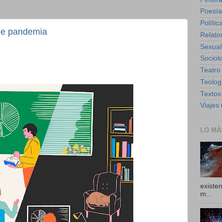
Poesía
Polític
de pandemia
Relato
Sexual
Sociol
Teatro
Teolog
Textos
Viajes
LO MÁ
existe
m...