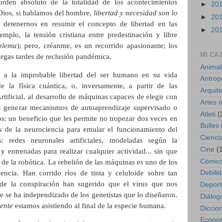
rden absoluto de la totalidad de los acontecimientos
►
20
 Dios, si hablamos del hombre,
libertad y necesidad son lo
►
20
detenernos en resumir el concepto de libertad en las
►
20
emplo, la tensión cristiana entre predestinación y libre
oblema
); pero, créanme, es un recorrido apasionante; los
MI CA
argas tardes de reclusión pandémica.
Animal
a a la improbable libertad del ser humano en su vida
Antrop
e la física cuántica, o, inversamente, a partir de las
Arquit
Artificial, al desarrollo de máquinas capaces de elegir con
Artes 
s y generar mecanismos de autoaprendizaje supervisado o
Atleti
(
s: un beneficio que les permite no tropezar dos veces en
Bulles
s de la neurociencia para emular el funcionamiento del
Cienci
s: redes neuronales artificiales, modeladas según la
Cine
(
y entrenadas para realizar cualquier actividad... sin que
Cómic
 de la robótica. La rebelión de las máquinas es uno de los
iencia. Han corrido ríos de tinta y celuloide sobre tan
Debili
s de la conspiración han sugerido que el virus que nos
Deport
ue se ha independizado de los genetistas que lo diseñaron.
Diálog
iente
estamos asistiendo al final de la especie humana.
Diccion
Econo