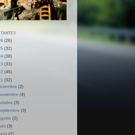
STANTES
26
(26)
25
(32)
24
(38)
23
(33)
22
(45)
21
(32)
diciembre
(2)
noviembre
(4)
octubre
(3)
septiembre
(3)
agosto
(2)
ulio
(3)
junio
(2)