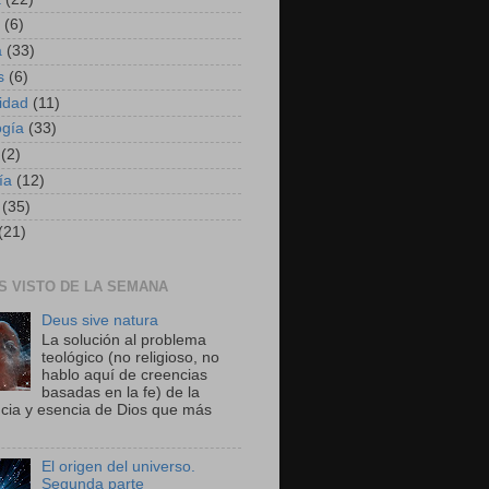
(6)
a
(33)
s
(6)
idad
(11)
ogía
(33)
(2)
ía
(12)
(35)
(21)
S VISTO DE LA SEMANA
Deus sive natura
La solución al problema
teológico (no religioso, no
hablo aquí de creencias
basadas en la fe) de la
ncia y esencia de Dios que más
El origen del universo.
Segunda parte