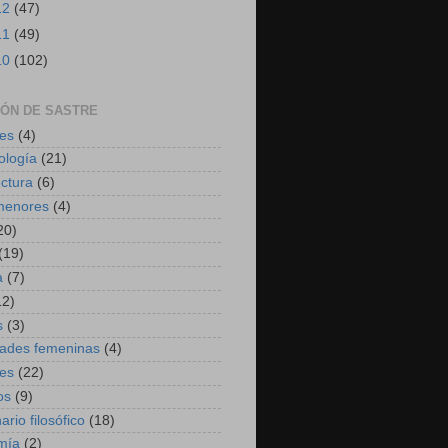
12
(47)
11
(49)
10
(102)
JÓN DE SASTRE
es
(4)
ología
(21)
ectura
(6)
menores
(4)
20)
(19)
a
(7)
12)
s
(3)
dades femeninas
(4)
es
(22)
os
(9)
ario filosófico
(18)
mía
(2)