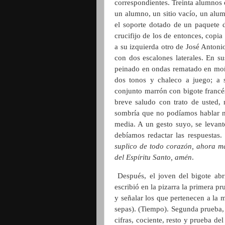
correspondientes. Treinta alumnos 
un alumno, un sitio vacío, un alu
el soporte dotado de un paquete d
crucifijo de los de entonces, copi
a su izquierda otro de José Anton
con dos escalones laterales. En sus
peinado en ondas rematado en moño.
dos tonos y chaleco a juego; a 
conjunto marrón con bigote francés 
breve saludo con trato de usted,
sombría que no podíamos hablar 
media. A un gesto suyo, se levant
debíamos redactar las respuestas
suplico de todo corazón, ahora má
del Espíritu Santo, amén
.
Después, el joven del bigote abr
escribió en la pizarra la primera pr
y señalar los que pertenecen a la 
sepas). (Tiempo). Segunda prueba, 
cifras, cociente, resto y prueba de