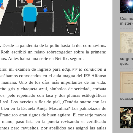
Cosmol
misteri
 Desde la pandemia de la polio hasta la del coronavirus.
p Roth escribió un relato sobrecogedor sobre la primera:
mos. Antes habrá una serie en Netflix, seguro.
surgen
que...
olio: mi examen de ingreso para
adquirir la condición a
Estábamos convocados en el aula magna del IES Alfonso
a mañana. Uno de los días más importantes de mi vida,
ito gris y chaqueta azul, símbolos de seriedad, corbata
ros, pelo repeinado con laca y dos plumas estilográficas
ocasio
sol. Los nervios a flor de piel, ¿Tendría suerte con las
 bien en la Escuela Aneja Masculina? Los palmetazos de
Francisco eran signos de buen agüero. El conserje mayor
mano, pasó lista en la puerta revisando el certificado
untos pero revueltos, por apellidos nos asignó las aulas