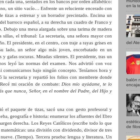
mundo 
en cada una, sentados en los bancos por orden alfabético:
en la t
mno, un sitio vacío… Enfrente un reluciente encerado con
e tizas a estrenar y un borrador precintado. Encima un
a del barroco español, a su derecha un cuadro de Franco y
io. Debajo una mesa alargada sobre una tarima de madera
 sillas, el tribunal: La secretaria, una señora mayor con
del Ate
 El presidente, en el centro, con traje a rayas grises en
su lado, un señor algo más joven, encorbatado en un
y gafas oscuras. Miradas silentes. El presidente, tras un
 nos leyó las normas del examen. Nos advirtió con voz
ni comunicarnos bajo ningún concepto. Teníamos hora y
ó la secretaria y repartió los folios con membrete donde
balón 
. Recé mi oración de combate:
Dios mío ayúdame, te lo
encajar
s que nunca, Señor, en el nombre del Padre, del Hijo y
ió el paquete de tizas, sacó una con gesto profesoral y
ueba, geografía e historia: enumerar los afluentes del Ebro
estétic
margen derecha. Los Reyes Católicos (escribe todo lo que
de filos
matemáticas: una división con dividendo, divisor de tres
l nueve. (Tiempo). Tercera prueba: lengua y literatura. Un