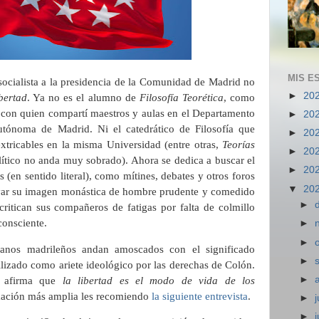
MIS E
socialista a la presidencia de la Comunidad de Madrid no
►
20
bertad
. Ya no es el alumno de
Filosofía Teorética
, como
, con quien compartí maestros y aulas en el Departamento
►
20
utónoma de Madrid. Ni el catedrático de Filosofía que
►
20
extricables en la misma Universidad (entre otras,
Teorías
►
20
lítico no anda muy sobrado). Ahora se dedica a buscar el
►
20
(en sentido literal), como mítines, debates y otros foros
▼
20
tivar su imagen monástica de hombre prudente y comedido
►
critican sus compañeros de fatigas por falta de colmillo
nconsciente.
►
►
anos madrileños andan amoscados con el significado
►
tilizado como ariete ideológico por las derechas de Colón.
►
d afirma que
la libertad es el modo de vida de los
mación más amplia les recomiendo
la siguiente entrevista
.
►
j
►