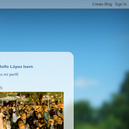
R
olfo López Isern
o mi perfil
OS