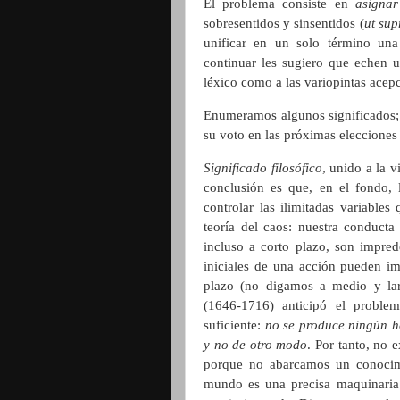
El problema consiste en
asignar
sobresentidos y sinsentidos (
ut sup
unificar en un solo término una 
continuar les sugiero que echen u
léxico como a las variopintas acep
Enumeramos algunos significados; 
su voto en las próximas elecciones
Significado filosófico
, unido a la 
conclusión es que, en el fondo, 
controlar las ilimitadas variable
teoría del caos: nuestra conducta
incluso a corto plazo, son impred
iniciales de una acción pueden im
plazo (no digamos a medio y larg
(1646-1716) anticipó el probl
suficiente:
no se produce ningún h
y no de otro modo
. Por tanto, no 
porque no abarcamos un conocim
mundo es una precisa maquinaria d