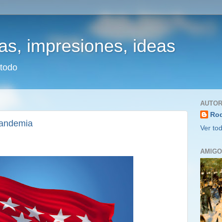
s, impresiones, ideas
 todo
AUTO
Rod
pandemia
Ver tod
AMIG