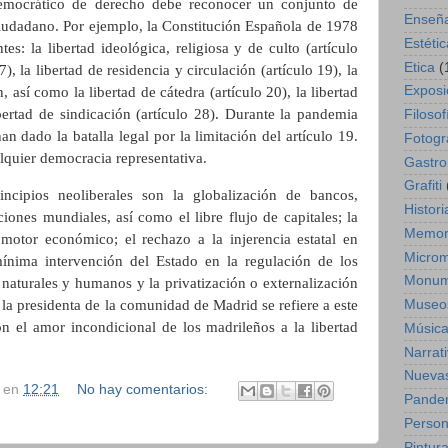
emocrático de derecho debe reconocer un conjunto de
Enseñ
ciudadano. Por ejemplo, la Constitución Española de 1978
Estétic
tes: la libertad ideológica, religiosa y de culto (artículo
Etica
(
7), la libertad de residencia y circulación (artículo 19), la
Exposi
 así como la libertad de cátedra (artículo 20), la libertad
bertad de sindicación (artículo 28). Durante la pandemia
Filosof
dado la batalla legal por la limitación del artículo 19.
Fotogr
lquier democracia representativa.
Gastr
Grafiti
ncipios neoliberales son la globalización de bancos,
Histori
iones mundiales, así como el libre flujo de capitales; la
Memor
 motor económico; el rechazo a la injerencia estatal en
Micro
mínima intervención del Estado en la regulación de los
Monum
 naturales y humanos y la privatización o externalización
 la presidenta de la comunidad de Madrid se refiere a este
Museo
 el amor incondicional de los madrileños a la libertad
Músic
Narrat
Nuevas
en
12:21
No hay comentarios:
Pande
Perso
Pintur