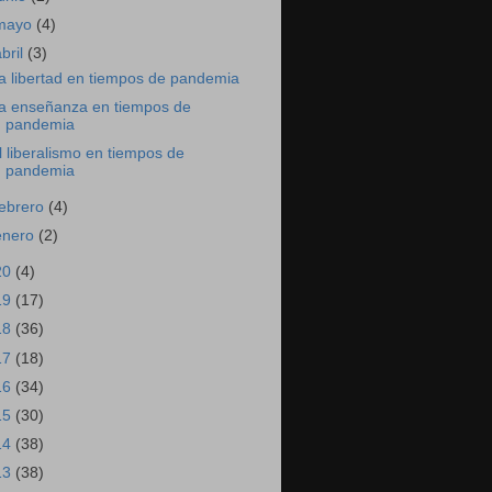
mayo
(4)
abril
(3)
a libertad en tiempos de pandemia
a enseñanza en tiempos de
pandemia
l liberalismo en tiempos de
pandemia
febrero
(4)
enero
(2)
20
(4)
19
(17)
18
(36)
17
(18)
16
(34)
15
(30)
14
(38)
13
(38)