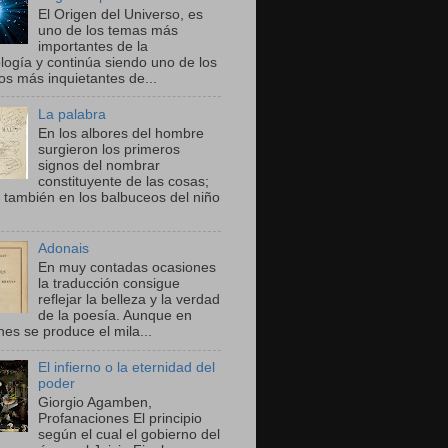
El Origen del Universo, es
uno de los temas más
importantes de la
ogía y continúa siendo uno de los
os más inquietantes de...
La palabra
En los albores del hombre
surgieron los primeros
signos del nombrar
constituyente de las cosas;
 también en los balbuceos del niño
Adonais
En muy contadas ocasiones
la traducción consigue
reflejar la belleza y la verdad
de la poesía. Aunque en
nes se produce el mila...
El infierno o la eternidad del
poder
Giorgio Agamben,
Profanaciones El principio
según el cual el gobierno del