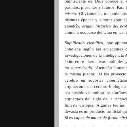
omnisciente de Dios conoce el o
pasados, presentes y futuros. Para
mismo
. Obviamente, no podemos 
distintas épocas y autores (por ej
albedrío,
origen histórico del pr
animo a ocuparse del tema en las l
Significado científico
, que apunt
cotidiana según las ecuaciones d
investigaciones de la Inteligencia 
éxito entre alternativas múltiple
no supervisado
. ¡Atención humano
la misma piedra!
O los proyecto
cerebro en soportes cibernético
arquitectura del cerebro biológico 
sea posible vislumbrar los confines
arquetipos del siglo de la tecnoc
funesta distopía. Algunas teoría
devasta es un producto artificial q
Si es
capaz de mutar de forma efic